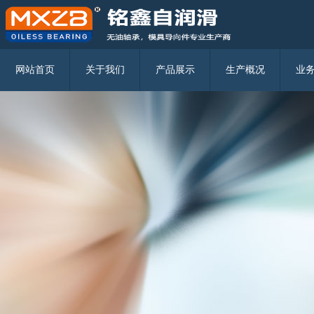
固体润滑镶嵌轴承的使用注意事项
无油润滑轴承都有哪些分类
固体自润滑轴承在挖掘机上的应用
固体镶嵌式自润滑轴承
三环复材2018上半年营收2334.37万元 净利107.18万元
无油轴承的使用规模实例
JDB固体镶嵌自润滑轴承
网站首页
关于我们
产品展示
生产概况
业
JFB翻边自润滑轴承
JFBB 自润滑翻边轴承
JTW-N无螺栓孔型垫片
JTW 有螺栓孔型垫片
JFFB自润滑轴瓦
JDBS自润滑球铰
JSP标准自润滑耐磨板
JSL L型标准自润滑耐磨板
MGB 9834
MGB 61
MGB 71
MGPBW
MGPBF
MFB 2012.70
MGB 71
MFB 2081.81/MFB 2081.91
MFB 2091.84/MFB 2091.94
MJGB
MJGBF