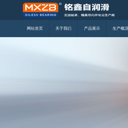
固体润滑镶嵌轴承的使用注意事项
无油润滑轴承都有哪些分类
固体自润滑轴承在挖掘机上的应用
固体镶嵌式自润滑轴承
三环复材2018上半年营收2334.37万元 净利107.18万元
无油轴承的使用规模实例
JDB固体镶嵌自润滑轴承
网站首页
关于我们
产品展示
生产概
JFB翻边自润滑轴承
JFBB 自润滑翻边轴承
JTW-N无螺栓孔型垫片
JTW 有螺栓孔型垫片
JFFB自润滑轴瓦
JDBS自润滑球铰
JSP标准自润滑耐磨板
JSL L型标准自润滑耐磨板
MGB 9834
MGB 61
MGB 71
MGPBW
MGPBF
MFB 2012.70
MGB 71
MFB 2081.81/MFB 2081.91
MFB 2091.84/MFB 2091.94
MJGB
MJGBF