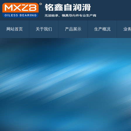
固体润滑镶嵌轴承的使用注意事项
无油润滑轴承都有哪些分类
固体自润滑轴承在挖掘机上的应用
固体镶嵌式自润滑轴承
三环复材2018上半年营收2334.37万元 净利107.18万元
无油轴承的使用规模实例
JDB固体镶嵌自润滑轴承
网站首页
关于我们
产品展示
生产概况
业
JFB翻边自润滑轴承
JFBB 自润滑翻边轴承
JTW-N无螺栓孔型垫片
JTW 有螺栓孔型垫片
JFFB自润滑轴瓦
JDBS自润滑球铰
JSP标准自润滑耐磨板
JSL L型标准自润滑耐磨板
MGB 9834
MGB 61
MGB 71
MGPBW
MGPBF
MFB 2012.70
MGB 71
MFB 2081.81/MFB 2081.91
MFB 2091.84/MFB 2091.94
MJGB
MJGBF